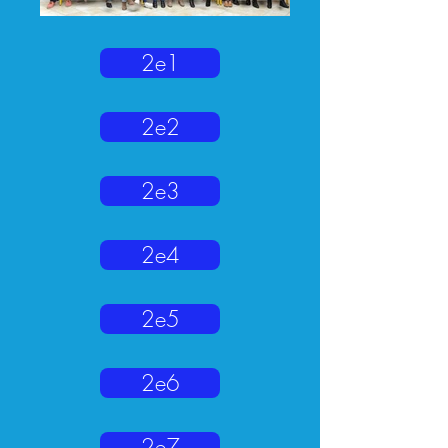
2e1
2e2
2e3
2e4
2e5
2e6
2e7