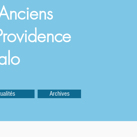
 Anciens
a Providence
alo
ualités
Archives