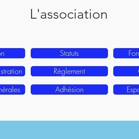
L'association
on
Statuts
Fon
stration
Règlement
érales
Adhésion
Esp