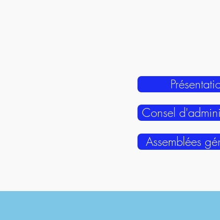
Présentati
Consel d'admini
Assemblées gén