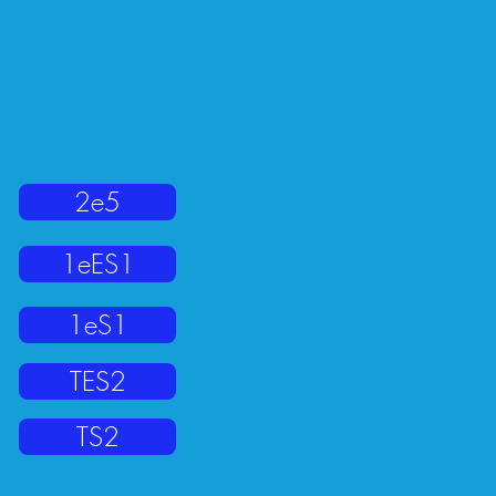
2e5
1eES1
1eS1
TES2
TS2