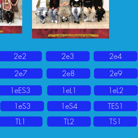
2e2
2e3
2e4
2e7
2e8
2e9
1eES3
1eL1
1eL2
1eS3
1eS4
TES1
TL1
TL2
TS1