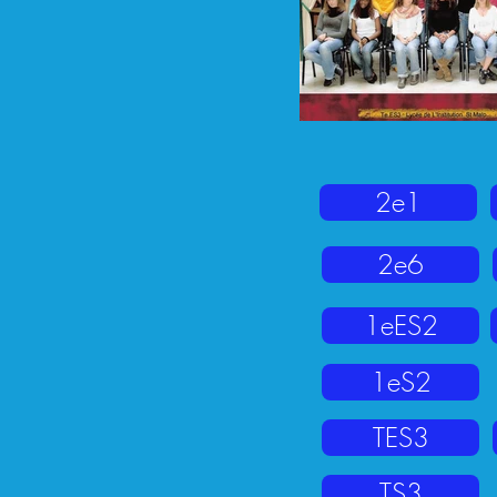
2e1
2e6
1eES2
1eS2
TES3
TS3