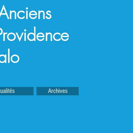
 Anciens
a Providence
alo
ualités
Archives