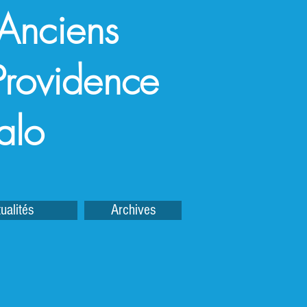
 Anciens
a Providence
alo
ualités
Archives