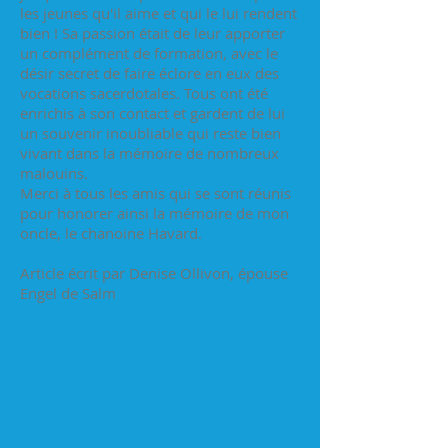
les jeunes qu'il aime et qui le lui rendent
bien ! Sa passion était de leur apporter
un complément de formation, avec le
désir secret de faire éclore en eux des
vocations sacerdotales. Tous ont été
enrichis à son contact et gardent de lui
un souvenir inoubliable qui reste bien
vivant dans la mémoire de nombreux
malouins.
Merci à tous les amis qui se sont réunis
pour honorer ainsi la mémoire de mon
oncle, le chanoine Havard.
Article écrit par Denise Ollivon, épouse
Engel de Salm