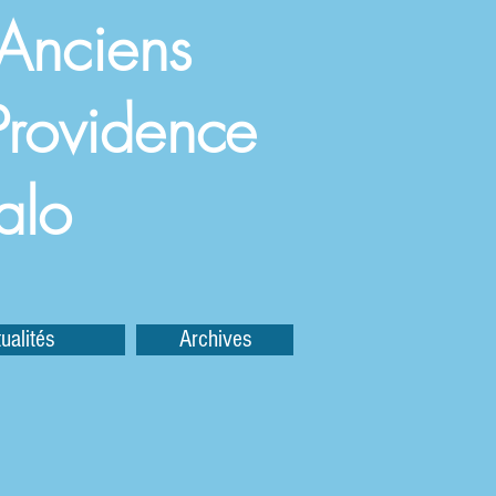
 Anciens
a Providence
alo
ualités
Archives