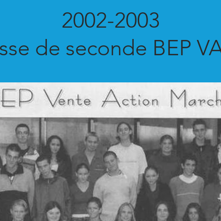
2002-2003
asse de seconde BEP V