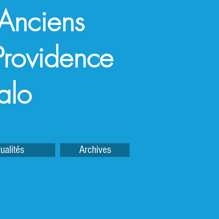
 Anciens
a Providence
alo
ualités
Archives