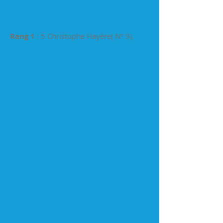
Rang 1
: 5 Christophe Hayère( N° 9).