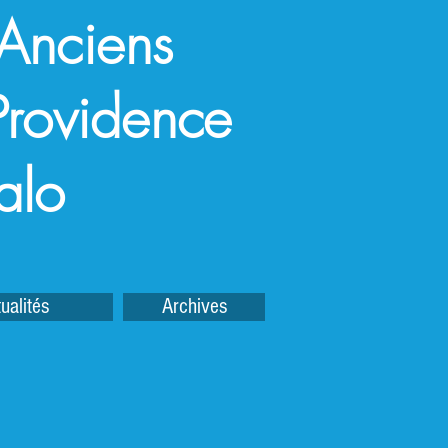
 Anciens
a Providence
alo
ualités
Archives