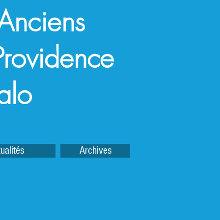
 Anciens
a Providence
alo
ualités
Archives