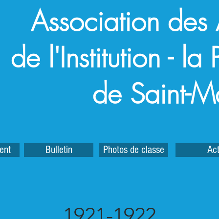
Association des
de l'Institution - l
de Saint-M
ent
Bulletin
Photos de classe
Act
1921-1922