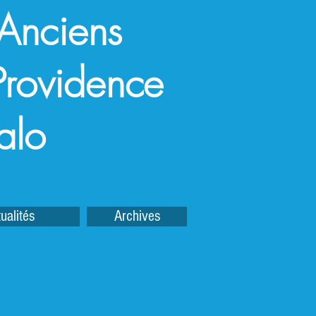
 Anciens
a Providence
alo
ualités
Archives