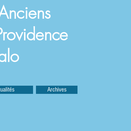
 Anciens
a Providence
alo
ualités
Archives