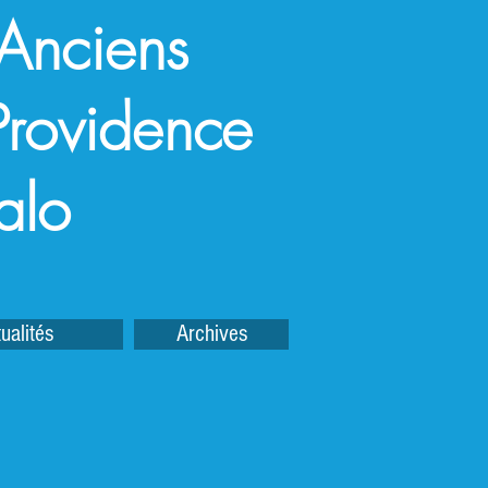
 Anciens
a Providence
alo
ualités
Archives