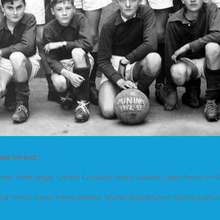
aut en bas :
ère, Henri Jegat, Gérard Corduan,Henry Gasnier, Jean-Pierre Le F
rd, Yves Lebret, Pierre Jamots, Michel Boquen,Yves Marcel,