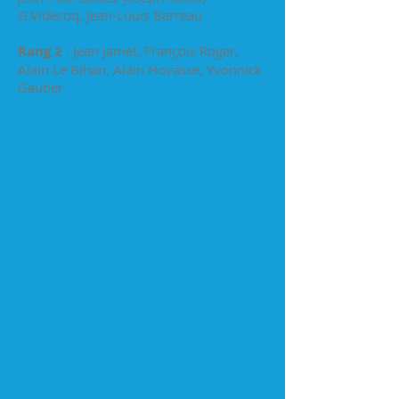
G.Videcoq, Jean-Louis Barreau
Rang 2
: Jean Jamet, François Roger,
Alain Le Bihan, Alain Hovasse, Yvonnick
Gautier