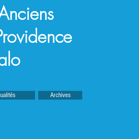
 Anciens
a Providence
alo
ualités
Archives