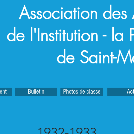
Association des
de l'Institution - l
de Saint-M
ent
Bulletin
Photos de classe
Act
1932-1933