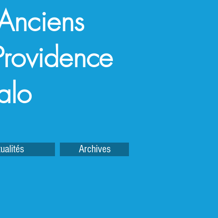
 Anciens
a Providence
alo
ualités
Archives