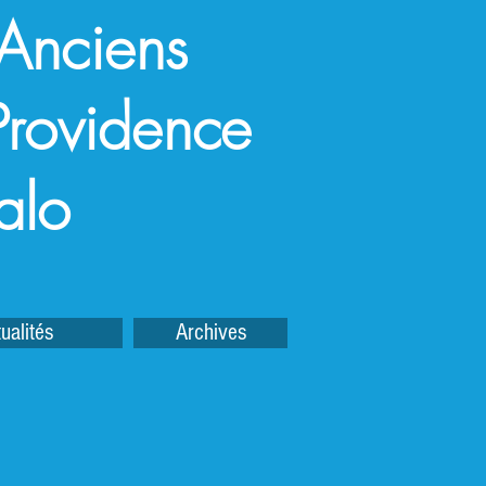
 Anciens
a Providence
alo
ualités
Archives