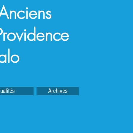
 Anciens
a Providence
alo
ualités
Archives