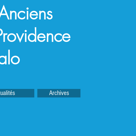
 Anciens
a Providence
alo
ualités
Archives