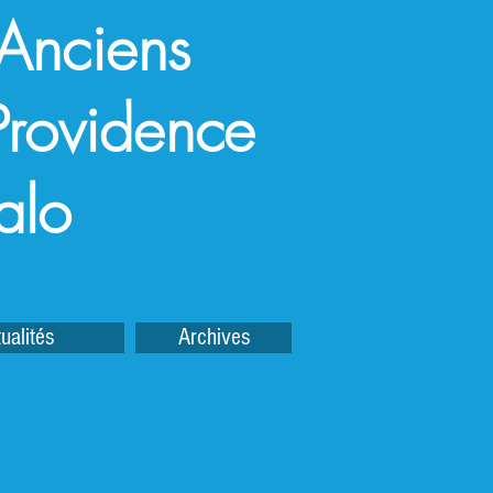
 Anciens
a Providence
alo
ualités
Archives