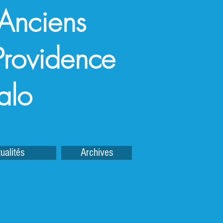
 Anciens
a Providence
alo
ualités
Archives