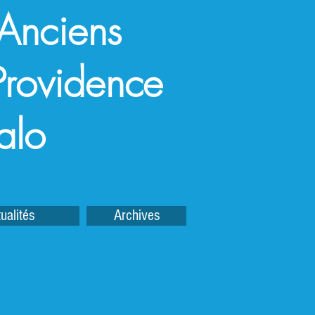
 Anciens
a Providence
alo
ualités
Archives