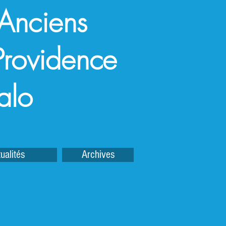
 Anciens
a Providence
alo
ualités
Archives