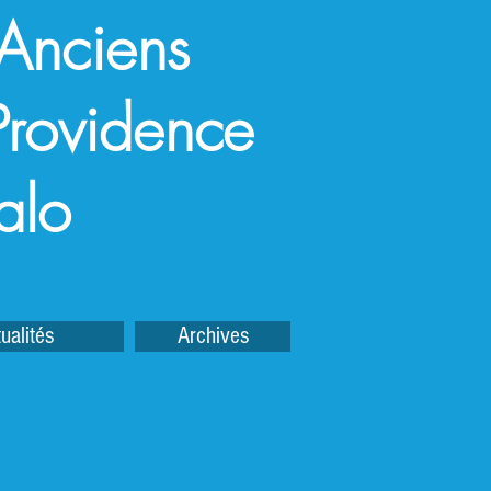
 Anciens
a Providence
alo
ualités
Archives