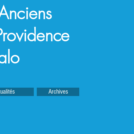
 Anciens
a Providence
alo
ualités
Archives