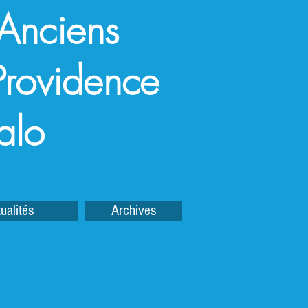
 Anciens
a Providence
alo
ualités
Archives