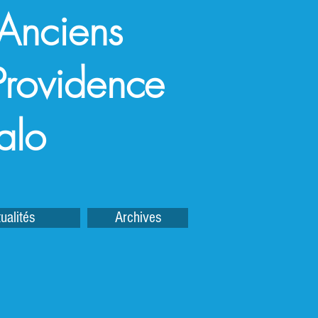
 Anciens
a Providence
alo
ualités
Archives