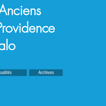
 Anciens
a Providence
alo
ualités
Archives