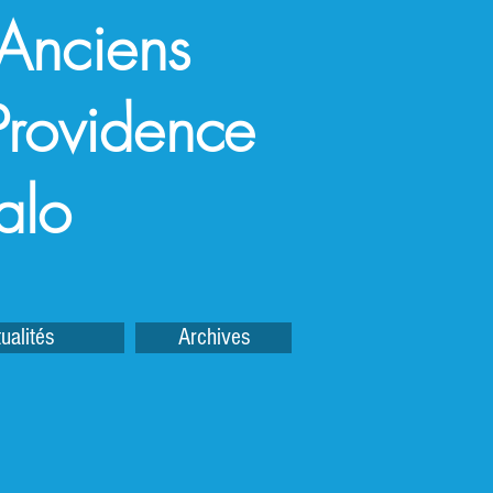
 Anciens
a Providence
alo
ualités
Archives