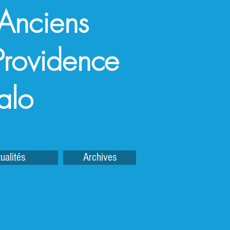
 Anciens
a Providence
alo
ualités
Archives