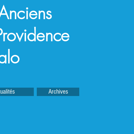
 Anciens
a Providence
alo
ualités
Archives