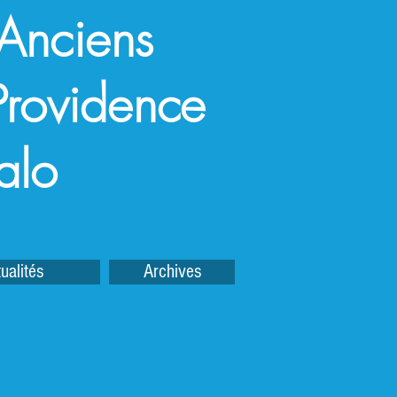
 Anciens
a Providence
alo
ualités
Archives