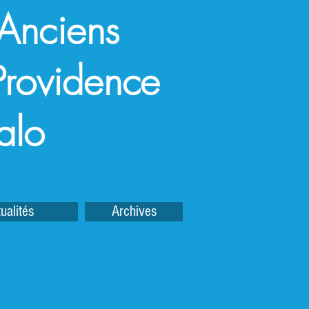
 Anciens
a Providence
alo
ualités
Archives