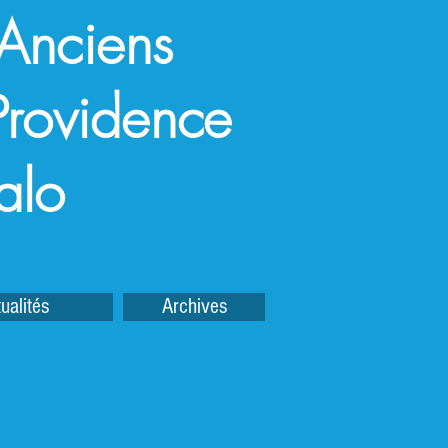
 Anciens
a Providence
alo
ualités
Archives