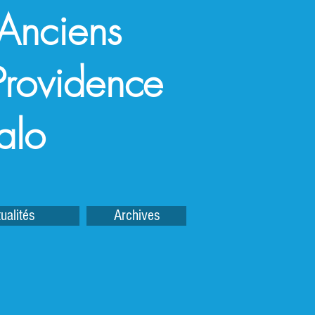
 Anciens
a Providence
alo
ualités
Archives