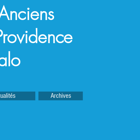
 Anciens
a Providence
alo
ualités
Archives