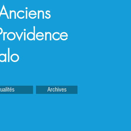
 Anciens
a Providence
alo
ualités
Archives