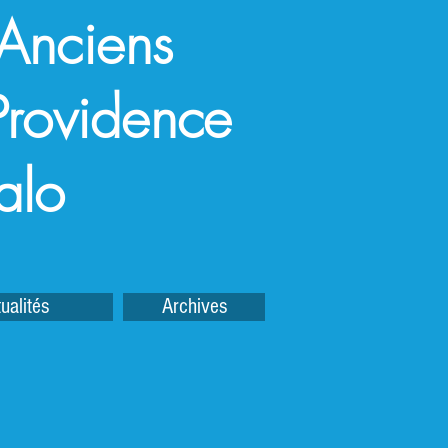
 Anciens
a Providence
alo
ualités
Archives