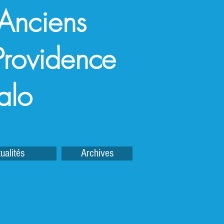
 Anciens
a Providence
alo
ualités
Archives