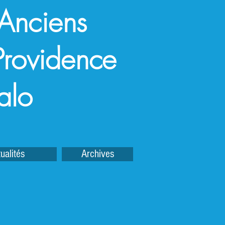
 Anciens
a Providence
alo
ualités
Archives