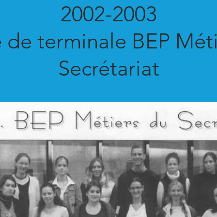
2002-2003
 de terminale BEP Mét
Secrétariat