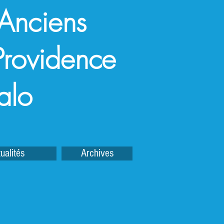
 Anciens
a Providence
alo
ualités
Archives