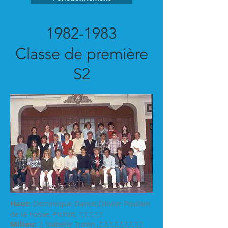
1982-1983
Classe de première
S2
Haut:
Dominique Daniel,Olivier Poulain
de la Fosse, Pichot, ?,?,?,?,?.
Milieu:
?, Isabelle Trotin ,?,?,?,?,?,?,?,?,?.