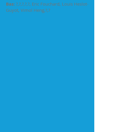
Bas:
?,?,?,?,?, Eric Fouchard, Louis Heslot-
Guyot, Vimol Heng,?,?