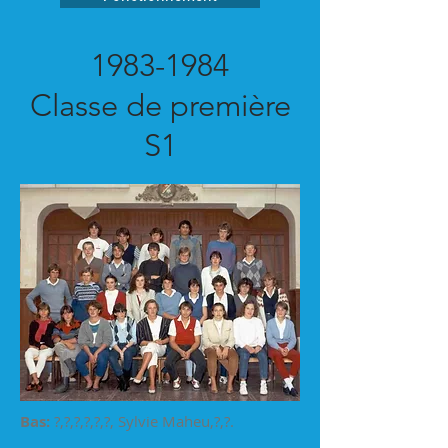
1983-1984
Classe de première
S1
Bas:
?,?,?,?,?,?, Sylvie Maheu,?,?.