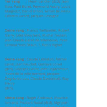
1er rang
: Henri Landier (dcd), Jean
Iliou, Paul Buret, Raymond Aubry, Louis
Maigret,?, Daniel Billon, Armel Bruneau,
Célestin Girard, Jacques Lessigne
2ème rang :
Francis Taillandier, Robert
Garry, Jules Bouchard, Michel Toutain,
Jean-Claude Barre de Villeneuve, Yves
Lemeur,Yves Braun, ?, Henri Vigner
.
3ème rang
: Claude Lebreton, Michel
Lainé, Jean Fauchet, Gustave Loisel
(dcd), Georges Gallet, Jean Legarsmeur,
Yvert de la Ville Bernard, Jacques
Degrés du Lou, Claude David(dcd), Guy
Henry
(dcd),
4ème rang
: Roger Andrieux, Maurice
Serrand, Prudent Raoul (dcd), Mgr Jean