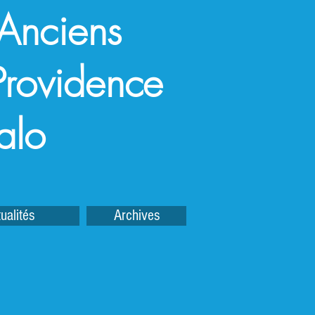
 Anciens
a Providence
alo
ualités
Archives