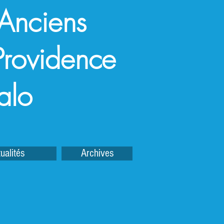
 Anciens
a Providence
alo
ualités
Archives