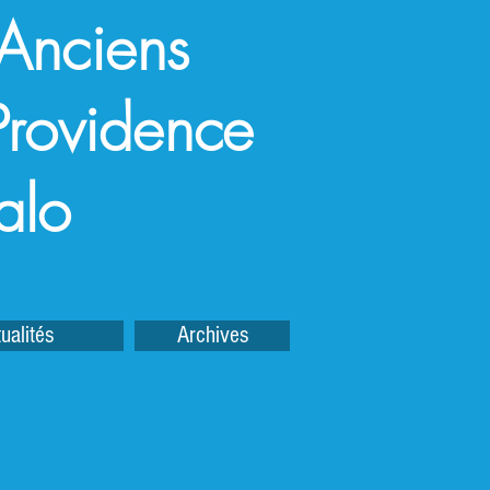
 Anciens
a Providence
alo
ualités
Archives