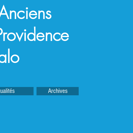
 Anciens
a Providence
alo
ualités
Archives