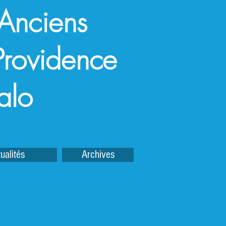
 Anciens
a Providence
alo
ualités
Archives