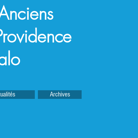
 Anciens
a Providence
alo
ualités
Archives